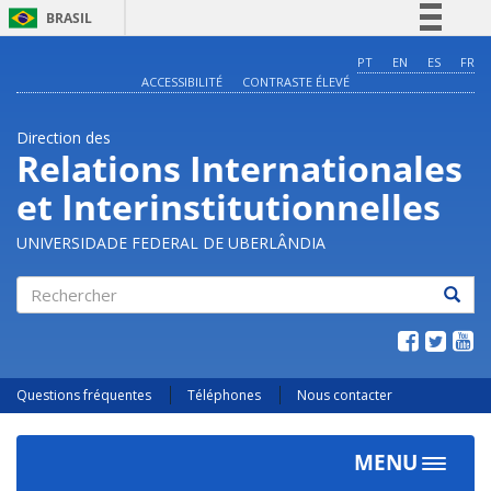
BRASIL
Simplifique!
PT
EN
ES
FR
ACCESSIBILITÉ
CONTRASTE ÉLEVÉ
Comunica BR
Participe
Direction des
Acesso à informação
Relations Internationales
Legislação
et Interinstitutionnelles
Canais
UNIVERSIDADE FEDERAL DE UBERLÂNDIA
Rechercher
Questions fréquentes
Téléphones
Nous contacter
MENU
Toggle
navigat