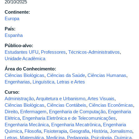
20/10/2025
Continente:
Europa
País:
Espanha
Público-alvo:
Estudantes UFU
,
Professores
,
Técnicos-Administrativos
,
Unidade Acadêmica
Área do Conhecimento:
Ciências Biológicas
,
Ciências da Saúde
,
Ciências Humanas
,
Engenharias
,
Linguística, Letras e Artes
Curso:
Administração
,
Arquitetura e Urbanismo
,
Artes Visuais
,
Ciências Biológicas
,
Ciências Contábeis
,
Ciências Econômicas
,
Direito
,
Enfermagem
,
Engenharia de Computação
,
Engenharia
Elétrica
,
Engenharia Eletrônica e de Telecomunicações
,
Engenharia Mecânica
,
Engenharia Mecatrônica
,
Engenharia
Química
,
Filosofia
,
Fisioterapia
,
Geografia
,
História
,
Jornalismo
,
Letras
,
Matemática
,
Medicina
,
Pedagogia
,
Psicologia
,
Química
,