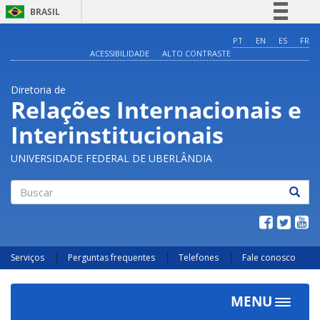
BRASIL
Simplifique!
PT
EN
ES
FR
ACESSIBILIDADE
ALTO CONTRASTE
Comunica BR
Participe
Diretoria de
Acesso à informação
Relações Internacionais e
Legislação
Interinstitucionais
Canais
UNIVERSIDADE FEDERAL DE UBERLÂNDIA
Buscar
Serviços
Perguntas frequentes
Telefones
Fale conosco
MENU
Toggle
navigat