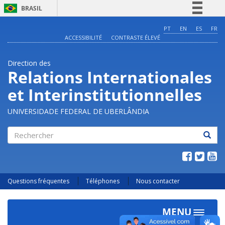
BRASIL
Simplifique!
PT
EN
ES
FR
ACCESSIBILITÉ
CONTRASTE ÉLEVÉ
Comunica BR
Participe
Direction des
Acesso à informação
Relations Internationales
Legislação
et Interinstitutionnelles
Canais
UNIVERSIDADE FEDERAL DE UBERLÂNDIA
Rechercher
Questions fréquentes
Téléphones
Nous contacter
MENU
Toggle
navigat