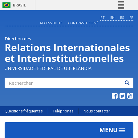
BRASIL
Simplifique!
PT
EN
ES
FR
ACCESSIBILITÉ
CONTRASTE ÉLEVÉ
Comunica BR
Participe
Direction des
Acesso à informação
Relations Internationales
Legislação
et Interinstitutionnelles
Canais
UNIVERSIDADE FEDERAL DE UBERLÂNDIA
Rechercher
Questions fréquentes
Téléphones
Nous contacter
MENU
Toggle
navigat