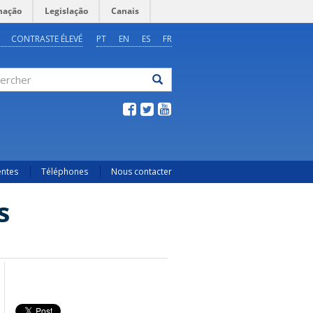
mação
Legislação
Canais
CONTRASTE ÉLEVÉ
PT
EN
ES
FR
ercher
entes
Téléphones
Nous contacter
s