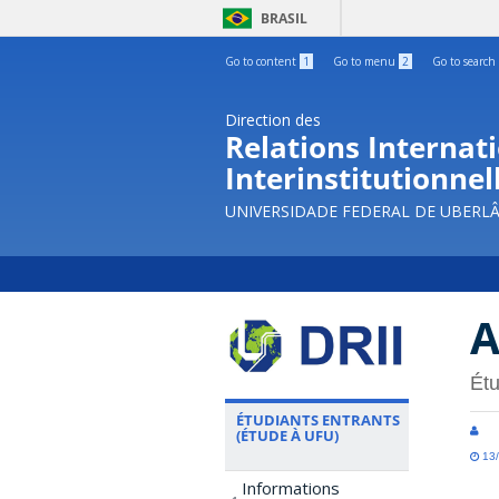
BRASIL
Go to content
1
Go to menu
2
Go to search
Direction des
Relations Internati
Interinstitutionnel
UNIVERSIDADE FEDERAL DE UBERL
A
Étu
ÉTUDIANTS ENTRANTS
(ÉTUDE À UFU)
13/
Informations