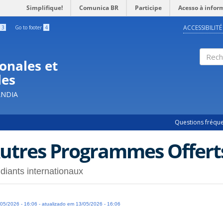
Simplifique!
Comunica BR
Participe
Acesso à infor
ACCESSIBILITÉ
3
Go to footer
4
onales et
Rech
les
ÂNDIA
Questions fréqu
utres Programmes Offert
diants internationaux
05/2026 - 16:06 - atualizado em 13/05/2026 - 16:06