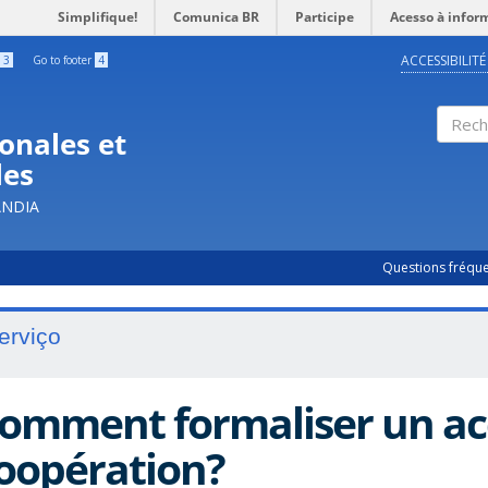
Simplifique!
Comunica BR
Participe
Acesso à infor
ACCESSIBILITÉ
3
Go to footer
4
onales et
Rech
les
ÂNDIA
Questions fréqu
erviço
omment formaliser un ac
oopération?