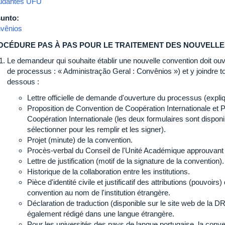
udantes UFU
unto:
vênios
OCÉDURE PAS À PAS POUR LE TRAITEMENT DES NOUVELLE
Le demandeur qui souhaite établir une nouvelle convention doit ouv
de processus : « Administração Geral : Convênios ») et y joindre t
dessous :
Lettre officielle de demande d'ouverture du processus (expliqua
Proposition de Convention de Coopération Internationale et P
Coopération Internationale (les deux formulaires sont disponibl
sélectionner pour les remplir et les signer).
Projet (minute) de la convention.
Procès-verbal du Conseil de l'Unité Académique approuvant l
Lettre de justification (motif de la signature de la convention).
Historique de la collaboration entre les institutions.
Pièce d'identité civile et justificatif des attributions (pouvoir
convention au nom de l'institution étrangère.
Déclaration de traduction (disponible sur le site web de la DRI
également rédigé dans une langue étrangère.
Pour les universités des pays de langue portugaise, la conve