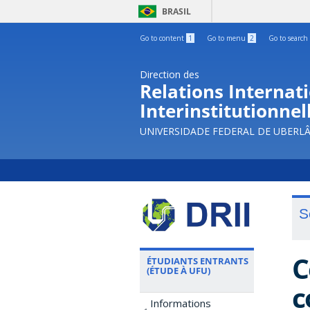
BRASIL
Go to content
1
Go to menu
2
Go to search
Direction des
Relations Internati
Interinstitutionnel
UNIVERSIDADE FEDERAL DE UBERL
S
C
ÉTUDIANTS ENTRANTS
(ÉTUDE À UFU)
c
Informations