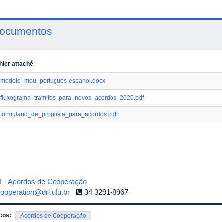
ocumentos
hier attaché
modelo_mou_portugues-espanol.docx
fluxograma_tramites_para_novos_acordos_2020.pdf
formulario_de_proposta_para_acordos.pdf
I - Acordos de Cooperação
ooperation@dri.ufu.br
34 3291-8967
cos:
Acordos de Cooperação