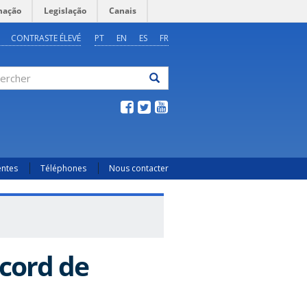
mação
Legislação
Canais
CONTRASTE ÉLEVÉ
PT
EN
ES
FR
ercher
entes
Téléphones
Nous contacter
cord de