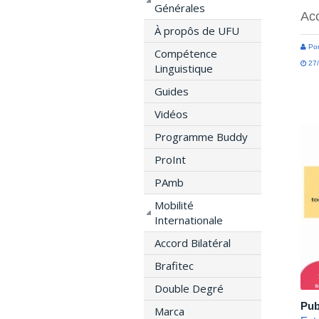
Générales
Acc
À propôs de UFU
Por
Compétence
27/
Linguistique
Guides
Vidéos
Programme Buddy
ProInt
PAmb
Mobilité
Internationale
Accord Bilatéral
Brafitec
Double Degré
Pub
Marca