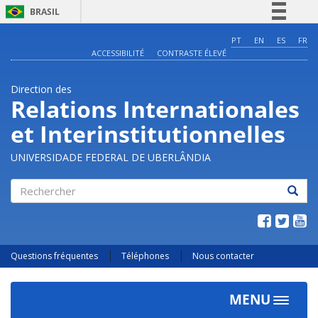
BRASIL
Simplifique!
PT
EN
ES
FR
ACCESSIBILITÉ
CONTRASTE ÉLEVÉ
Comunica BR
Participe
Direction des
Acesso à informação
Relations Internationales
Legislação
et Interinstitutionnelles
Canais
UNIVERSIDADE FEDERAL DE UBERLÂNDIA
Rechercher
Questions fréquentes
Téléphones
Nous contacter
MENU
Toggle
navigat