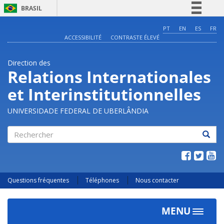
BRASIL
Simplifique!
PT
EN
ES
FR
ACCESSIBILITÉ
CONTRASTE ÉLEVÉ
Comunica BR
Participe
Direction des
Acesso à informação
Relations Internationales
Legislação
et Interinstitutionnelles
Canais
UNIVERSIDADE FEDERAL DE UBERLÂNDIA
Rechercher
Questions fréquentes
Téléphones
Nous contacter
MENU
Toggle
navigat