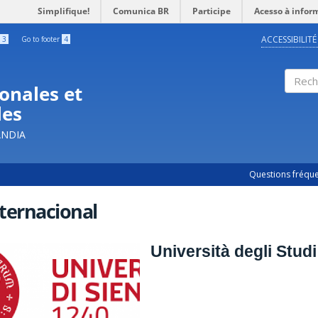
Simplifique!
Comunica BR
Participe
Acesso à infor
ACCESSIBILITÉ
3
Go to footer
4
onales et
Rech
les
ÂNDIA
Questions fréqu
ternacional
Università degli Studi 