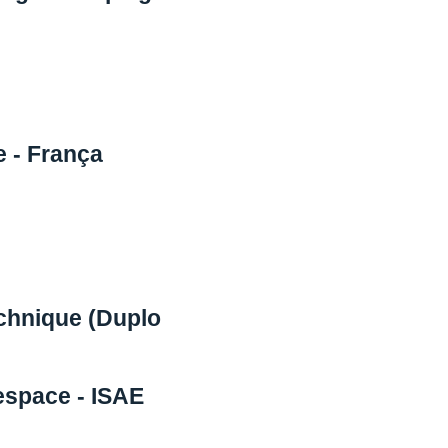
e - França
echnique (Duplo
'espace - ISAE