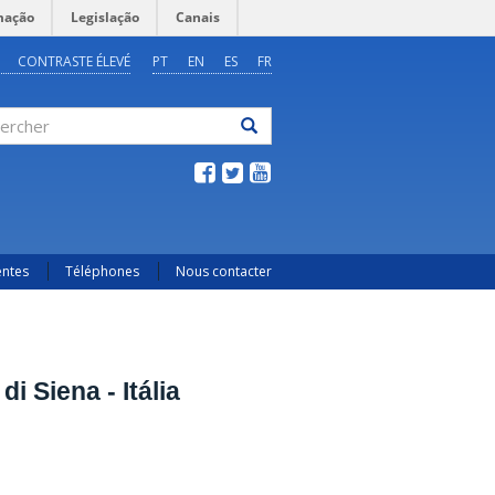
mação
Legislação
Canais
CONTRASTE ÉLEVÉ
PT
EN
ES
FR
ercher
entes
Téléphones
Nous contacter
di Siena - Itália