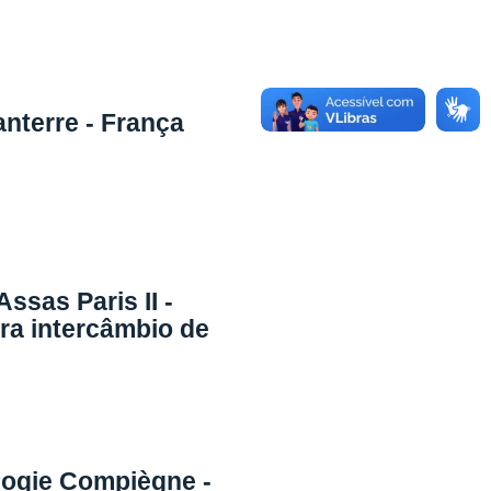
anterre - França
ssas Paris II -
ra intercâmbio de
logie Compiègne -