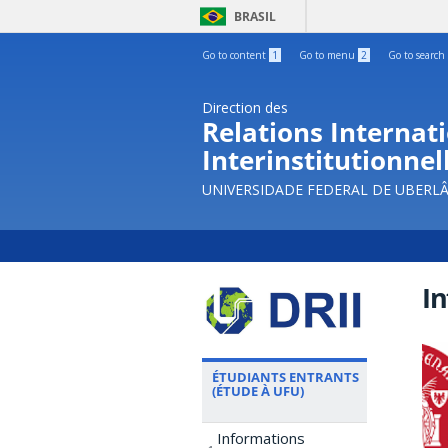
BRASIL
Go to content
1
Go to menu
2
Go to search
Direction des
Relations Internati
Interinstitutionnel
UNIVERSIDADE FEDERAL DE UBERL
In
ÉTUDIANTS ENTRANTS
(ÉTUDE À UFU)
Informations