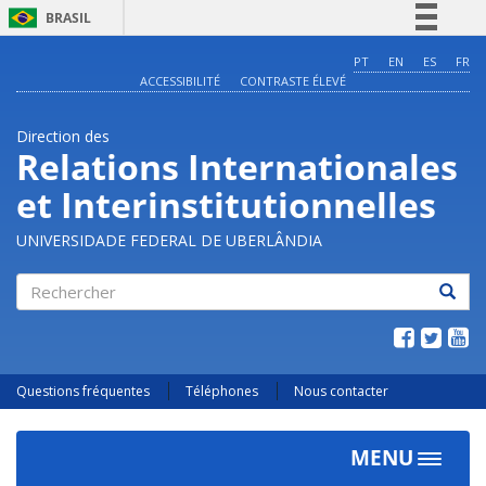
BRASIL
Simplifique!
PT
EN
ES
FR
ACCESSIBILITÉ
CONTRASTE ÉLEVÉ
Comunica BR
Participe
Direction des
Acesso à informação
Relations Internationales
Legislação
et Interinstitutionnelles
Canais
UNIVERSIDADE FEDERAL DE UBERLÂNDIA
Rechercher
Questions fréquentes
Téléphones
Nous contacter
MENU
Toggle
navigat