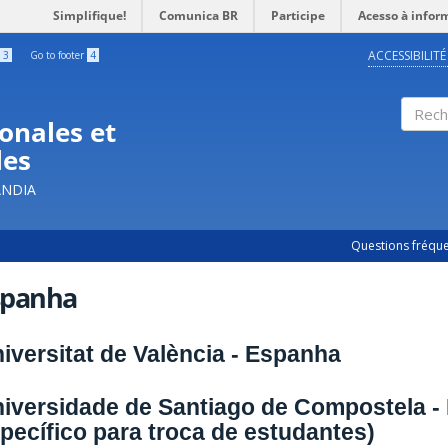
Simplifique!
Comunica BR
Participe
Acesso à infor
ACCESSIBILITÉ
3
Go to footer
4
onales et
Rech
les
ÂNDIA
Questions fréqu
spanha
iversitat de València - Espanha
iversidade de Santiago de Compostela -
pecífico para troca de estudantes)