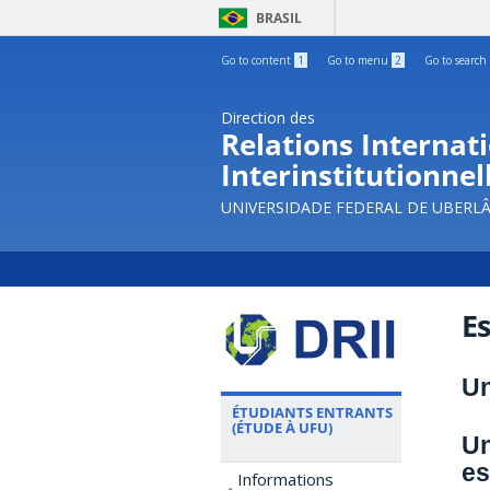
BRASIL
Go to content
1
Go to menu
2
Go to search
Direction des
Relations Internati
Interinstitutionnel
UNIVERSIDADE FEDERAL DE UBERL
E
Un
ÉTUDIANTS ENTRANTS
(ÉTUDE À UFU)
Un
es
Informations