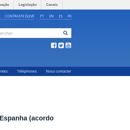
mação
Legislação
Canais
CONTRASTE ÉLEVÉ
PT
EN
ES
FR
ercher
entes
Téléphones
Nous contacter
 Espanha (acordo