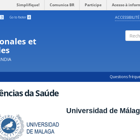
Simplifique!
Comunica BR
Participe
Acesso à infor
ACCESSIBILITÉ
3
Go to footer
4
onales et
Rech
les
ÂNDIA
Questions fréqu
ências da Saúde
Universidad de Málag