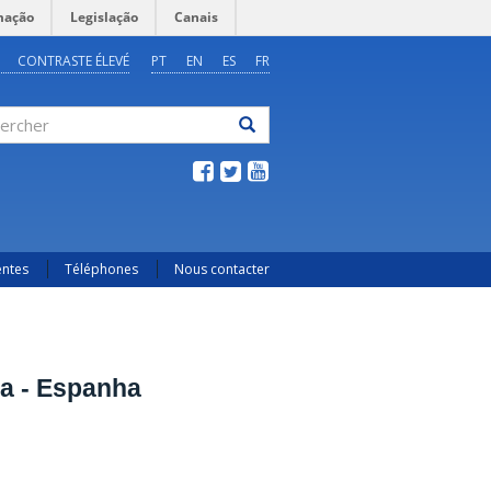
mação
Legislação
Canais
CONTRASTE ÉLEVÉ
PT
EN
ES
FR
ercher
entes
Téléphones
Nous contacter
a - Espanha