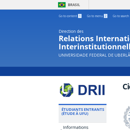
BRASIL
Go to content
1
Go to menu
2
Go to search
Direction des
Relations Internati
Interinstitutionnel
UNIVERSIDADE FEDERAL DE UBERL
Ci
ÉTUDIANTS ENTRANTS
(ÉTUDE À UFU)
Informations