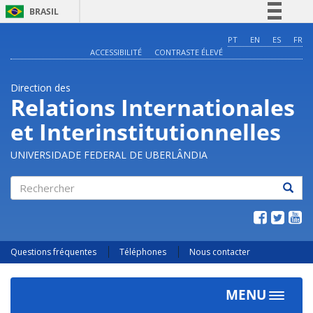
BRASIL
Simplifique!
PT
EN
ES
FR
ACCESSIBILITÉ
CONTRASTE ÉLEVÉ
Comunica BR
Participe
Direction des
Acesso à informação
Relations Internationales
Legislação
et Interinstitutionnelles
Canais
UNIVERSIDADE FEDERAL DE UBERLÂNDIA
Rechercher
Questions fréquentes
Téléphones
Nous contacter
MENU
Toggle
navigat