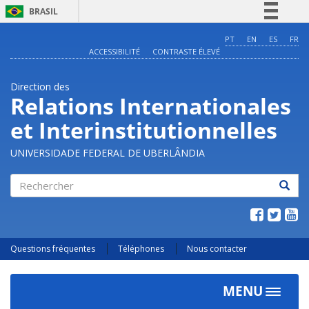
BRASIL
Simplifique!
PT
EN
ES
FR
ACCESSIBILITÉ
CONTRASTE ÉLEVÉ
Comunica BR
Participe
Direction des
Acesso à informação
Relations Internationales
Legislação
et Interinstitutionnelles
Canais
UNIVERSIDADE FEDERAL DE UBERLÂNDIA
Rechercher
Questions fréquentes
Téléphones
Nous contacter
MENU
Toggle
navigat