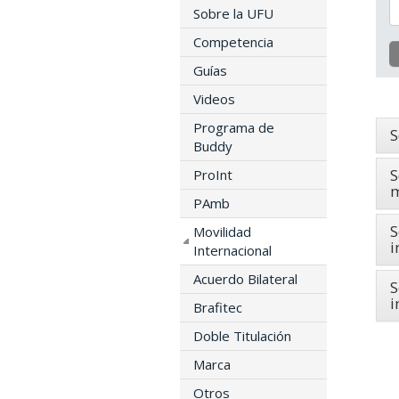
Sobre la UFU
Competencia
Guías
Videos
Programa de
S
Buddy
S
ProInt
m
PAmb
S
Movilidad
i
Internacional
Acuerdo Bilateral
S
i
Brafitec
Doble Titulación
Marca
Otros