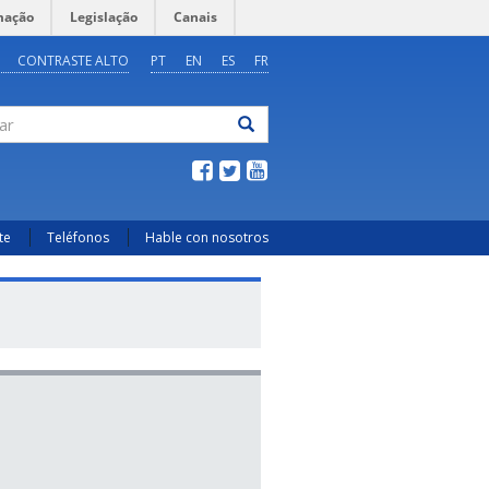
mação
Legislação
Canais
CONTRASTE ALTO
PT
EN
ES
FR
ar
te
Teléfonos
Hable con nosotros