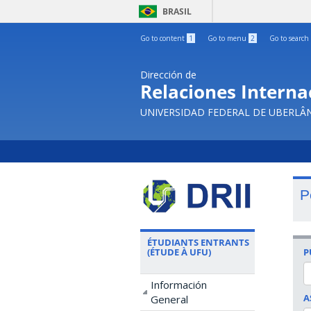
BRASIL
Go to content
1
Go to menu
2
Go to search
Dirección de
Relaciones Internac
UNIVERSIDAD FEDERAL DE UBERLÂ
P
ÉTUDIANTS ENTRANTS
P
(ÉTUDE À UFU)
Información
A
General