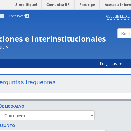
Simplifique!
Comunica BR
Participe
Acesso à infor
ACCESIBILIDAD
3
Go to footer
4
iones e Interinstitucionales
Busc
NDIA
Preguntas frequen
erguntas frequentes
ÚBLICO-ALVO
SSUNTO