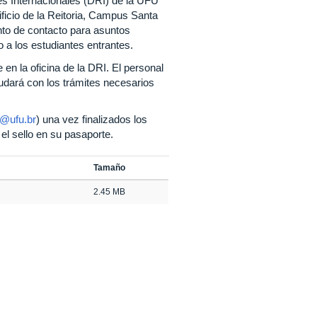
es Internacionales (DRI) de la UFU
ificio de la Reitoria, Campus Santa
nto de contacto para asuntos
o a los estudiantes entrantes.
en la oficina de la DRI. El personal
ayudará con los trámites necesarios
l@ufu.br
) una vez finalizados los
 el sello en su pasaporte.
Tamaño
2.45 MB