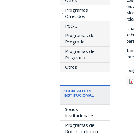
Otros
Los
en:
Programas
Môn
Ofrecidos
rela
Pec-G
Una 
Programas de
le b
Pregrado
para
Tam
Programas de
trám
Posgrado
Otros
Ad
COOPERACIÓN
INSTITUCIONAL
Socios
Institucionales
Programas de
Doble Titulación