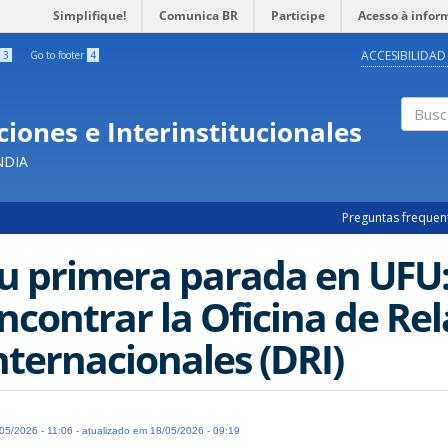
Simplifique!
Comunica BR
Participe
Acesso à infor
ACCESIBILIDAD
3
Go to footer
4
iones e Interinstitucionales
Busc
NDIA
Preguntas frequen
u primera parada en UFU
ncontrar la Oficina de Re
nternacionales (DRI)
05/2026 - 11:06 - atualizado em 18/05/2026 - 09:19