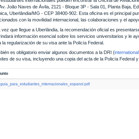
 estudiantes internacionales pueden encontrar la Oficina de Relacion
 Av. João Naves de Ávila, 2121 - Bloque 3P - Sala 01, Planta Baja, Ed
ica, Uberlândia/MG - CEP 38400-902. Esta oficina es el principal pu
cionados con la movilidad internacional, las colaboraciones y el apoy
vez que llegue a Uberlândia, la recomendación oficial es presentarse 
rindará información esencial sobre los servicios universitarios y le 
 la regularización de su visa ante la Policía Federal.
bién es obligatorio enviar algunos documentos a la DRI (
internationa
ites de su visa, incluyendo una copia del acta de la Policía Federal y
junto
guia_para_estudiantes_internacionales_espanol.pdf