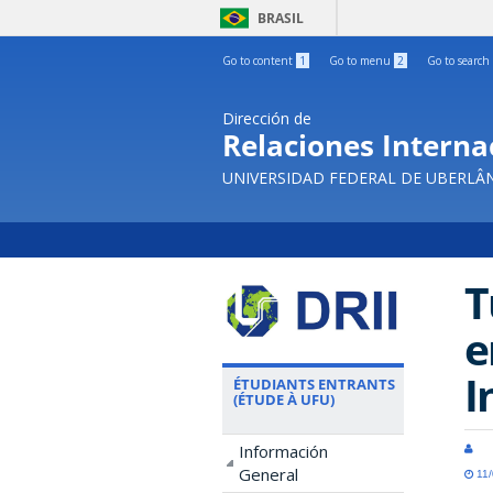
BRASIL
Go to content
1
Go to menu
2
Go to search
Dirección de
Relaciones Internac
UNIVERSIDAD FEDERAL DE UBERLÂ
T
e
I
ÉTUDIANTS ENTRANTS
(ÉTUDE À UFU)
Información
General
11/