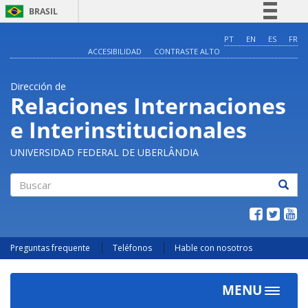
BRASIL
Simplifique!
PT
EN
ES
FR
ACCESIBILIDAD
CONTRASTE ALTO
Comunica BR
Participe
Dirección de
Acesso à informação
Relaciones Internaciones
Legislação
e Interinstitucionales
Canais
UNIVERSIDAD FEDERAL DE UBERLÂNDIA
Buscar
Preguntas frequente
Teléfonos
Hable con nosotros
MENU
Toggle
navigat