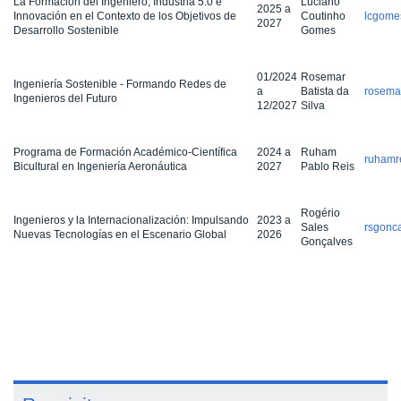
La Formación del Ingeniero, Industria 5.0 e
Luciano
2025 a
Innovación en el Contexto de los Objetivos de
Coutinho
lcgome
2027
Desarrollo Sostenible
Gomes
01/2024
Rosemar
Ingeniería Sostenible - Formando Redes de
a
Batista da
rosemar
Ingenieros del Futuro
12/2027
Silva
Programa de Formación Académico-Científica
2024 a
Ruham
ruhamr
Bicultural en Ingeniería Aeronáutica
2027
Pablo Reis
Rogério
Ingenieros y la Internacionalización: Impulsando
2023 a
Sales
rsgonc
Nuevas Tecnologías en el Escenario Global
2026
Gonçalves