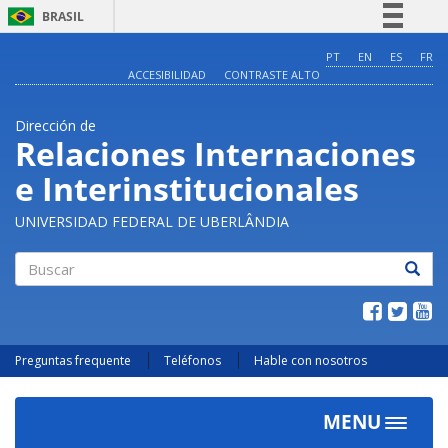
BRASIL
Simplifique!
PT
EN
ES
FR
ACCESIBILIDAD
CONTRASTE ALTO
Comunica BR
Participe
Dirección de
Acesso à informação
Relaciones Internaciones
Legislação
e Interinstitucionales
Canais
UNIVERSIDAD FEDERAL DE UBERLÂNDIA
Buscar
Preguntas frequente
Teléfonos
Hable con nosotros
MENU
Toggle
navigat