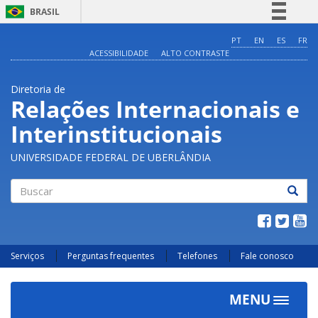
BRASIL
Simplifique!
PT
EN
ES
FR
ACESSIBILIDADE
ALTO CONTRASTE
Comunica BR
Participe
Diretoria de
Acesso à informação
Relações Internacionais e
Legislação
Interinstitucionais
Canais
UNIVERSIDADE FEDERAL DE UBERLÂNDIA
Buscar
Serviços
Perguntas frequentes
Telefones
Fale conosco
MENU
Toggle
navigat