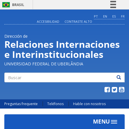
BRASIL
Simplifique!
PT
EN
ES
FR
ACCESIBILIDAD
CONTRASTE ALTO
Comunica BR
Participe
Dirección de
Acesso à informação
Relaciones Internaciones
Legislação
e Interinstitucionales
Canais
UNIVERSIDAD FEDERAL DE UBERLÂNDIA
Buscar
Preguntas frequente
Teléfonos
Hable con nosotros
MENU
Toggle
navigat