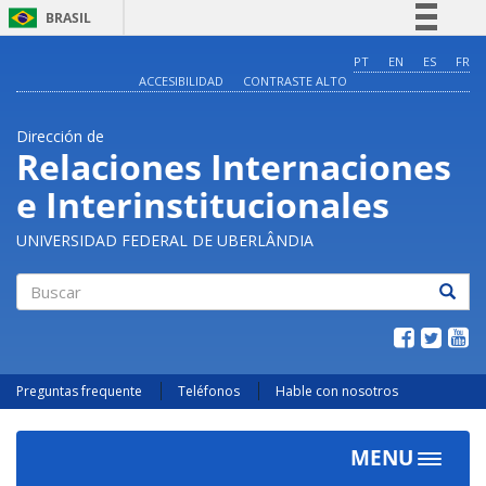
BRASIL
Simplifique!
PT
EN
ES
FR
ACCESIBILIDAD
CONTRASTE ALTO
Comunica BR
Participe
Dirección de
Acesso à informação
Relaciones Internaciones
Legislação
e Interinstitucionales
Canais
UNIVERSIDAD FEDERAL DE UBERLÂNDIA
Buscar
Preguntas frequente
Teléfonos
Hable con nosotros
MENU
Toggle
navigat