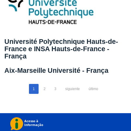
Université Polytechnique Hauts-de-
France e INSA Hauts-de-France -
França
Aix-Marseille Université - França
1
2
3
siguiente
último