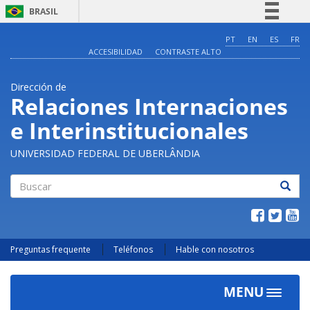
BRASIL
Simplifique!
PT
EN
ES
FR
ACCESIBILIDAD
CONTRASTE ALTO
Comunica BR
Participe
Dirección de
Acesso à informação
Relaciones Internaciones
Legislação
e Interinstitucionales
Canais
UNIVERSIDAD FEDERAL DE UBERLÂNDIA
Buscar
Preguntas frequente
Teléfonos
Hable con nosotros
MENU
Toggle
navigat