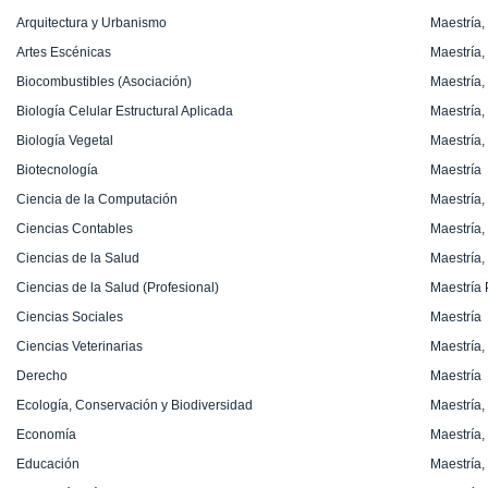
Arquitectura y Urbanismo
Maestría,
Artes Escénicas
Maestría,
Biocombustibles (Asociación)
Maestría,
Biología Celular Estructural Aplicada
Maestría,
Biología Vegetal
Maestría,
Biotecnología
Maestría
Ciencia de la Computación
Maestría,
Ciencias Contables
Maestría,
Ciencias de la Salud
Maestría,
Ciencias de la Salud (Profesional)
Maestría 
Ciencias Sociales
Maestría
Ciencias Veterinarias
Maestría,
Derecho
Maestría
Ecología, Conservación y Biodiversidad
Maestría,
Economía
Maestría,
Educación
Maestría,