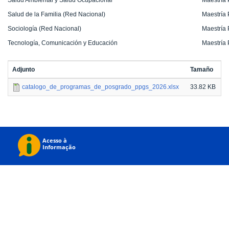
Salud de la Familia (Red Nacional)
Maestría 
Sociología (Red Nacional)
Maestría 
Tecnología, Comunicación y Educación
Maestría 
Adjunto
Tamaño
catalogo_de_programas_de_posgrado_ppgs_2026.xlsx
33.82 KB