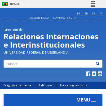
BRASIL
Simplifique!
PT
EN
ES
FR
ACCESIBILIDAD
CONTRASTE ALTO
Comunica BR
Participe
Dirección de
Acesso à informação
Relaciones Internaciones
Legislação
e Interinstitucionales
Canais
UNIVERSIDAD FEDERAL DE UBERLÂNDIA
Buscar
Preguntas frequente
Teléfonos
Hable con nosotros
MENU
Toggle
navigat