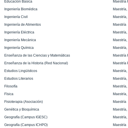
Educación Básica
Maestría 
Ingeniería Biomédica
Maestría,
Ingeniería Civil
Maestría,
Ingeniería de Alimentos
Maestría
Ingeniería Eléctrica
Maestría,
Ingeniería Mecánica
Maestría,
Ingeniería Química
Maestría,
Enseñanza de las Ciencias y Matemáticas
Maestría 
Enseñanza de la Historia (Red Nacional)
Maestría 
Estudios Lingüísticos
Maestría,
Estudios Literarios
Maestría,
Filosofía
Maestría,
Física
Maestría,
Fisioterapia (Asociación)
Maestría
Genética y Bioquímica
Maestría,
Geografía (Campus IGESC)
Maestría,
Geografía (Campus ICHPO)
Maestría