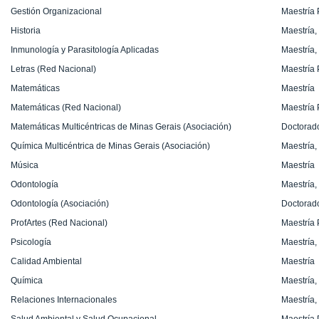
Gestión Organizacional
Maestría 
Historia
Maestría,
Inmunología y Parasitología Aplicadas
Maestría,
Letras (Red Nacional)
Maestría 
Matemáticas
Maestría
Matemáticas (Red Nacional)
Maestría 
Matemáticas Multicéntricas de Minas Gerais (Asociación)
Doctorad
Química Multicéntrica de Minas Gerais (Asociación)
Maestría,
Música
Maestría
Odontología
Maestría,
Odontología (Asociación)
Doctorad
ProfArtes (Red Nacional)
Maestría 
Psicología
Maestría,
Calidad Ambiental
Maestría
Química
Maestría,
Relaciones Internacionales
Maestría,
Salud Ambiental y Salud Ocupacional
Maestría 