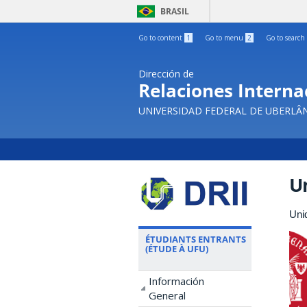
BRASIL
Go to content
1
Go to menu
2
Go to search
Dirección de
Relaciones Internac
UNIVERSIDAD FEDERAL DE UBERLÂ
U
Uni
ÉTUDIANTS ENTRANTS
(ÉTUDE À UFU)
Información
General