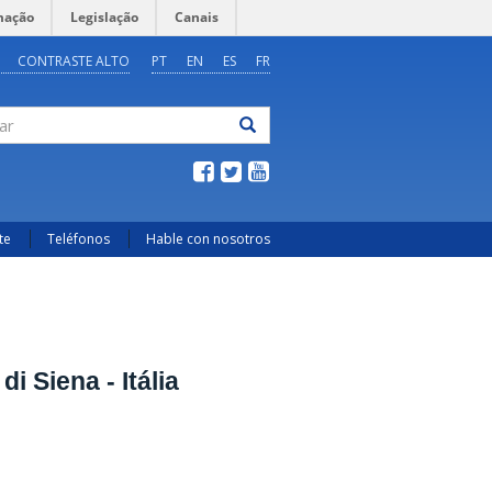
mação
Legislação
Canais
CONTRASTE ALTO
PT
EN
ES
FR
ar
te
Teléfonos
Hable con nosotros
di Siena - Itália