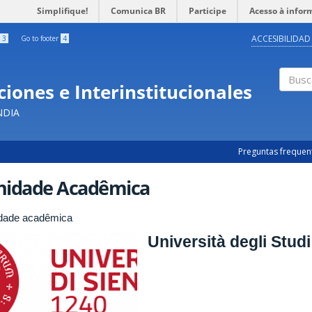
Simplifique!
Comunica BR
Participe
Acesso à infor
ACCESIBILIDAD
3
Go to footer
4
iones e Interinstitucionales
Busc
NDIA
Preguntas frequen
nidade Acadêmica
dade acadêmica
Università degli Studi 