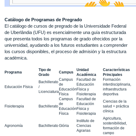
Catálogo de Programas de Pregrado
El catálogo de cursos de pregrado de la Universidade Federal
de Uberlândia (UFU) es esencialmente una guía estructurada
que presenta todos los programas de grado ofrecidos por la
universidad, ayudando a los futuros estudiantes a comprender
los cursos disponibles, el proceso de admisión y la estructura
académica.
Tipo de
Unidad
Características
Programa
Campus
Grado
Académica
Principales
Campus
Facultad de
Formación
Bachillerato
de
Educación
interdisciplinaria,
Educación Física
/
Educación
Física y
infraestructura
Licenciatura
Física
Fisioterapia
deportiva
Campus
Facultad de
Ciencias de la
de
Educación
Fisioterapia
Bachillerato
salud + práctica
Educación
Física y
clínica
Física
Fisioterapia
Agricultura,
Instituto de
sostenibilidad,
Agronomía
Bachillerato
Glória
Ciencias
formación de
Agrarias
campo