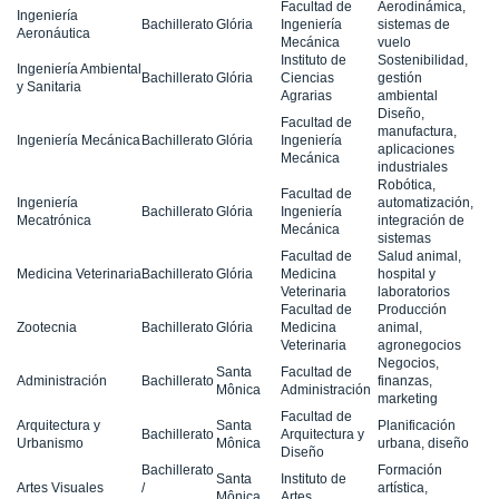
Facultad de
Aerodinámica,
Ingeniería
Bachillerato
Glória
Ingeniería
sistemas de
Aeronáutica
Mecánica
vuelo
Instituto de
Sostenibilidad,
Ingeniería Ambiental
Bachillerato
Glória
Ciencias
gestión
y Sanitaria
Agrarias
ambiental
Diseño,
Facultad de
manufactura,
Ingeniería Mecánica
Bachillerato
Glória
Ingeniería
aplicaciones
Mecánica
industriales
Robótica,
Facultad de
Ingeniería
automatización,
Bachillerato
Glória
Ingeniería
Mecatrónica
integración de
Mecánica
sistemas
Facultad de
Salud animal,
Medicina Veterinaria
Bachillerato
Glória
Medicina
hospital y
Veterinaria
laboratorios
Facultad de
Producción
Zootecnia
Bachillerato
Glória
Medicina
animal,
Veterinaria
agronegocios
Negocios,
Santa
Facultad de
Administración
Bachillerato
finanzas,
Mônica
Administración
marketing
Facultad de
Arquitectura y
Santa
Planificación
Bachillerato
Arquitectura y
Urbanismo
Mônica
urbana, diseño
Diseño
Bachillerato
Formación
Santa
Instituto de
Artes Visuales
/
artística,
Mônica
Artes