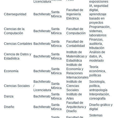
Licenciatura
exposiciones
IA, seguridad
Facultad de
digital,
Santa
Ciberseguridad
Bachillerato
Ingeniería
aprendizaje
Mônica
Eléctrica
basado en
proyectos
Programación,
Ciencias de la
Santa
Facultad de
Bachillerato
sistemas,
Computación
Mônica
Computación
laboratorios
Finanzas,
Santa
Facultad de
Ciencias Contables
Bachillerato
auditoría,
Mônica
Contabilidad
tributación
Instituto de
Análisis de
Ciencia de Datos y
Santa
Bachillerato
Matemáticas y
datos, IA,
Estadística
Mônica
Estadística
modelado
Instituto de
Teoría
Santa
Economía y
Economía
Bachillerato
económica,
Mônica
Relaciones
políticas
Internacionales
Bachillerato
Instituto de
Sociología,
Santa
Ciencias Sociales
/
Ciencias
política,
Mônica
Licenciatura
Sociales
antropología
Santa
Instituto de
Interpretación,
Danza
Bachillerato
Mônica
Artes
coreografía
Facultad de
Santa
Diseño gráfico y
Diseño
Bachillerato
Arquitectura y
Mônica
digital
Diseño
Sistemas
Santa
Facultad de