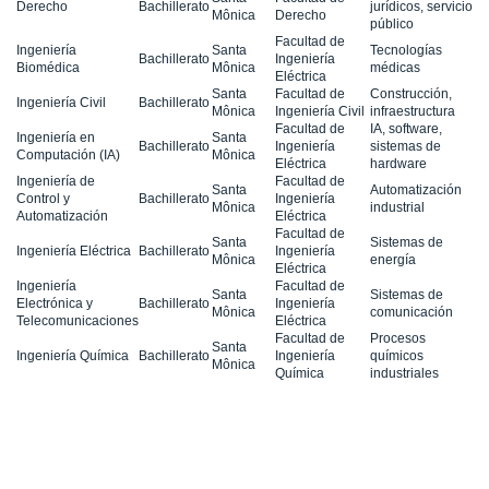
Derecho
Bachillerato
jurídicos, servicio
Mônica
Derecho
público
Facultad de
Ingeniería
Santa
Tecnologías
Bachillerato
Ingeniería
Biomédica
Mônica
médicas
Eléctrica
Santa
Facultad de
Construcción,
Ingeniería Civil
Bachillerato
Mônica
Ingeniería Civil
infraestructura
Facultad de
IA, software,
Ingeniería en
Santa
Bachillerato
Ingeniería
sistemas de
Computación (IA)
Mônica
Eléctrica
hardware
Ingeniería de
Facultad de
Santa
Automatización
Control y
Bachillerato
Ingeniería
Mônica
industrial
Automatización
Eléctrica
Facultad de
Santa
Sistemas de
Ingeniería Eléctrica
Bachillerato
Ingeniería
Mônica
energía
Eléctrica
Ingeniería
Facultad de
Santa
Sistemas de
Electrónica y
Bachillerato
Ingeniería
Mônica
comunicación
Telecomunicaciones
Eléctrica
Facultad de
Procesos
Santa
Ingeniería Química
Bachillerato
Ingeniería
químicos
Mônica
Química
industriales