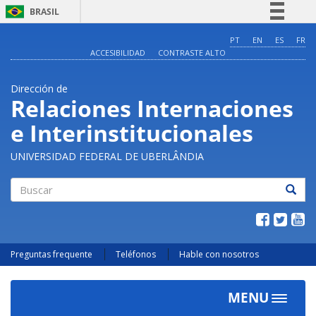
BRASIL
Simplifique!
PT
EN
ES
FR
ACCESIBILIDAD
CONTRASTE ALTO
Comunica BR
Participe
Dirección de
Acesso à informação
Relaciones Internaciones
Legislação
e Interinstitucionales
Canais
UNIVERSIDAD FEDERAL DE UBERLÂNDIA
Buscar
Preguntas frequente
Teléfonos
Hable con nosotros
MENU
Toggle
navigat