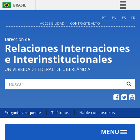
BRASIL
Simplifique!
PT
EN
ES
FR
ACCESIBILIDAD
CONTRASTE ALTO
Comunica BR
Participe
Dirección de
Acesso à informação
Relaciones Internaciones
Legislação
e Interinstitucionales
Canais
UNIVERSIDAD FEDERAL DE UBERLÂNDIA
Buscar
Preguntas frequente
Teléfonos
Hable con nosotros
MENU
Toggle
navigat