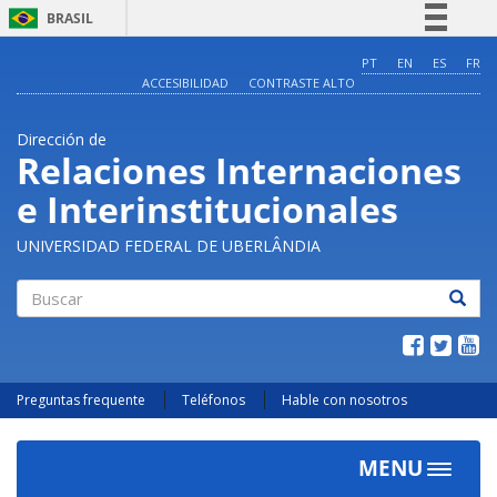
BRASIL
Simplifique!
PT
EN
ES
FR
ACCESIBILIDAD
CONTRASTE ALTO
Comunica BR
Participe
Dirección de
Acesso à informação
Relaciones Internaciones
Legislação
e Interinstitucionales
Canais
UNIVERSIDAD FEDERAL DE UBERLÂNDIA
Buscar
Preguntas frequente
Teléfonos
Hable con nosotros
MENU
Toggle
navigat