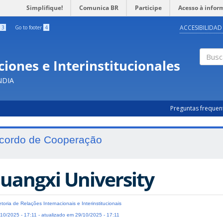
Simplifique!
Comunica BR
Participe
Acesso à infor
ACCESIBILIDAD
3
Go to footer
4
iones e Interinstitucionales
Busc
NDIA
Preguntas frequen
cordo de Cooperação
uangxi University
etoria de Relações Internacionais e Interinstitucionais
10/2025 - 17:11 - atualizado em 29/10/2025 - 17:11