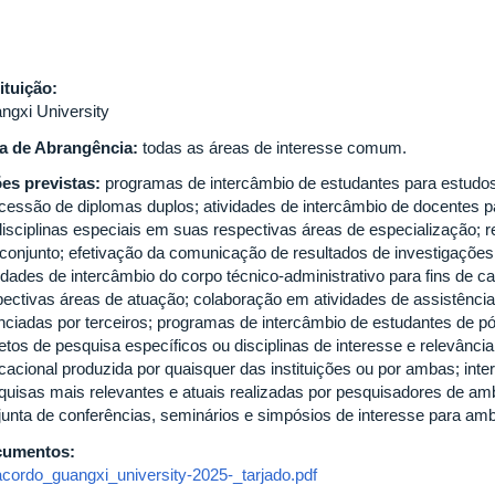
tituição:
ngxi University
a de Abrangência:
todas as áreas de interesse comum.
es previstas:
programas de intercâmbio de estudantes para estudos
cessão de diplomas duplos; atividades de intercâmbio de docentes par
disciplinas especiais em suas respectivas áreas de especialização; r
conjunto; efetivação da comunicação de resultados de investigações
vidades de intercâmbio do corpo técnico-administrativo para fins de 
pectivas áreas de atuação; colaboração em atividades de assistênci
anciadas por terceiros; programas de intercâmbio de estudantes de p
etos de pesquisa específicos ou disciplinas de interesse e relevância; 
cacional produzida por quaisquer das instituições ou por ambas; inte
quisas mais relevantes e atuais realizadas por pesquisadores de amb
junta de conferências, seminários e simpósios de interesse para amba
cumentos:
acordo_guangxi_university-2025-_tarjado.pdf