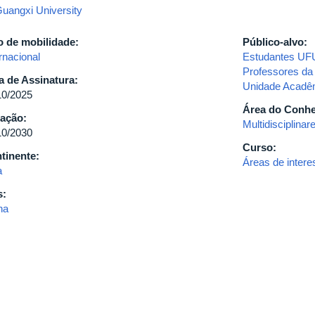
uangxi University
o de mobilidade:
Público-alvo:
rnacional
Estudantes UF
Professores d
a de Assinatura:
Unidade Acadê
10/2025
Área do Conh
ação:
Multidisciplinar
10/2030
Curso:
tinente:
Áreas de inte
a
s:
na