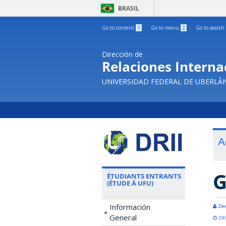
BRASIL
Go to content
1
Go to menu
2
Go to search
Dirección de
Relaciones Internac
UNIVERSIDAD FEDERAL DE UBERLÂ
A
G
ÉTUDIANTS ENTRANTS
(ÉTUDE À UFU)
Información
Dir
General
29/