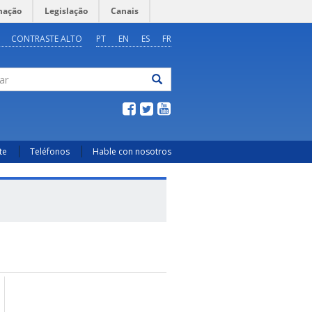
mação
Legislação
Canais
CONTRASTE ALTO
PT
EN
ES
FR
ar
te
Teléfonos
Hable con nosotros