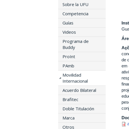
Sobre la UFU
Competencia
Guías
Ins
Gua
Videos
Áre
Programa de
Buddy
Açõ
con
ProInt
de 
PAmb
em 
ati
Movilidad
res
Internacional
fin
Acuerdo Bilateral
proj
edu
Brafitec
pes
con
Doble Titulación
Marca
Do
Otros