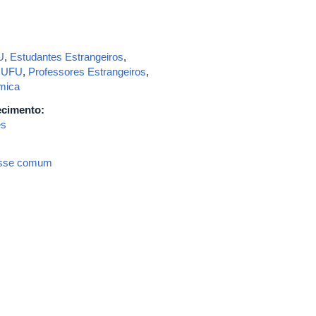
U
,
Estudantes Estrangeiros
,
a UFU
,
Professores Estrangeiros
,
mica
ecimento:
es
resse comum