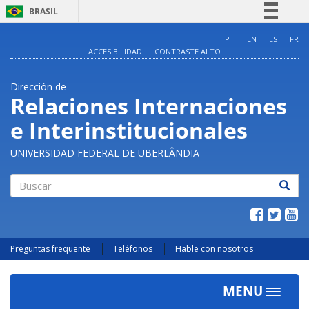
BRASIL
Simplifique!
PT
EN
ES
FR
ACCESIBILIDAD
CONTRASTE ALTO
Comunica BR
Participe
Dirección de
Acesso à informação
Relaciones Internaciones
Legislação
e Interinstitucionales
Canais
UNIVERSIDAD FEDERAL DE UBERLÂNDIA
Buscar
Preguntas frequente
Teléfonos
Hable con nosotros
MENU
Toggle
navigat