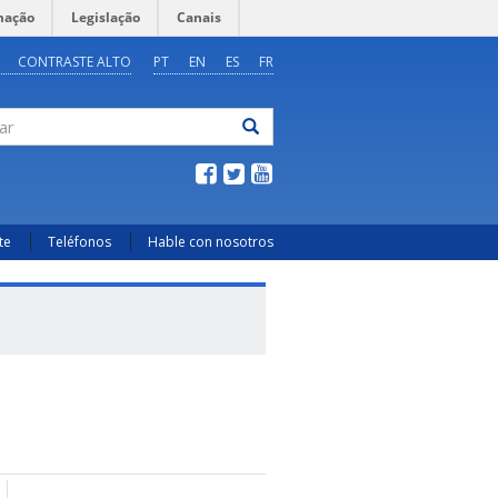
mação
Legislação
Canais
CONTRASTE ALTO
PT
EN
ES
FR
ar
te
Teléfonos
Hable con nosotros