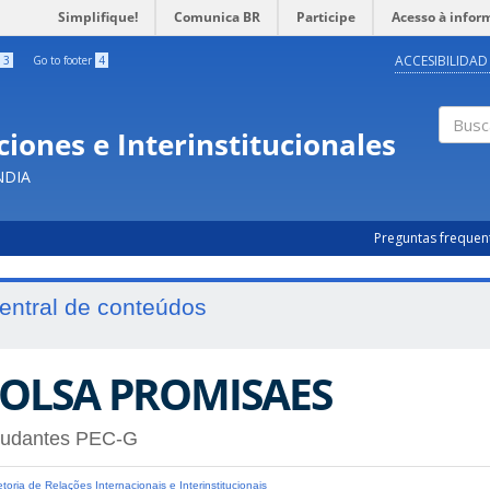
Simplifique!
Comunica BR
Participe
Acesso à infor
ACCESIBILIDAD
3
Go to footer
4
iones e Interinstitucionales
Busc
NDIA
Preguntas frequen
entral de conteúdos
OLSA PROMISAES
tudantes PEC-G
etoria de Relações Internacionais e Interinstitucionais