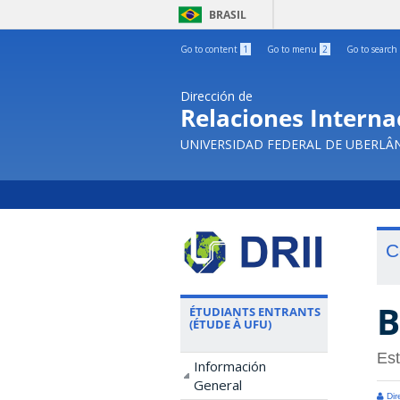
BRASIL
Go to content
1
Go to menu
2
Go to search
Dirección de
Relaciones Internac
UNIVERSIDAD FEDERAL DE UBERLÂ
C
B
ÉTUDIANTS ENTRANTS
(ÉTUDE À UFU)
Es
Información
General
Dir