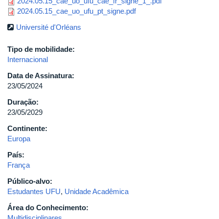
2024.05.15_cae_uo_ufu_cae_fr_signe_1_.pdf
2024.05.15_cae_uo_ufu_pt_signe.pdf
Université d'Orléans
Tipo de mobilidade:
Internacional
Data de Assinatura:
23/05/2024
Duração:
23/05/2029
Continente:
Europa
País:
França
Público-alvo:
Estudantes UFU
,
Unidade Acadêmica
Área do Conhecimento:
Multidisciplinares