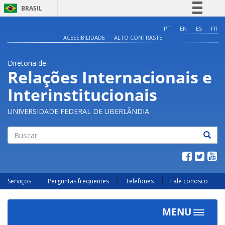
BRASIL
Simplifique!
PT
EN
ES
FR
ACESSIBILIDADE
ALTO CONTRASTE
Comunica BR
Participe
Diretoria de
Acesso à informação
Relações Internacionais e
Legislação
Interinstitucionais
Canais
UNIVERSIDADE FEDERAL DE UBERLÂNDIA
Buscar
Serviços
Perguntas frequentes
Telefones
Fale conosco
MENU
Toggle
navigat