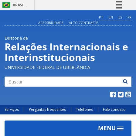
BRASIL
Simplifique!
PT
EN
ES
FR
ACESSIBILIDADE
ALTO CONTRASTE
Comunica BR
Participe
Diretoria de
Acesso à informação
Relações Internacionais e
Legislação
Interinstitucionais
Canais
UNIVERSIDADE FEDERAL DE UBERLÂNDIA
Buscar
Serviços
Perguntas frequentes
Telefones
Fale conosco
MENU
Toggle
navigat