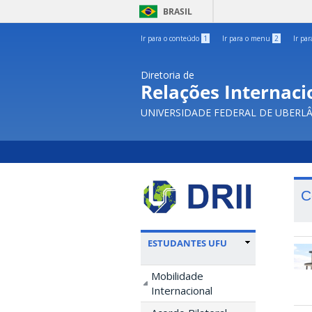
BRASIL
Ir para o conteúdo
1
Ir para o menu
2
Ir pa
Diretoria de
Relações Internacio
UNIVERSIDADE FEDERAL DE UBERL
C
ESTUDANTES UFU
Mobilidade
Internacional