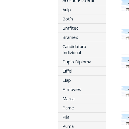
Acordo Bilateral
Aulp
Botín
Brafitec
Bramex
Candidatura
Individual
Duplo Diploma
Eiffel
Elap
E-movies
Marca
Pame
Pila
Puma