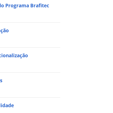
o Programa Brafitec
ação
cionalização
s
lidade