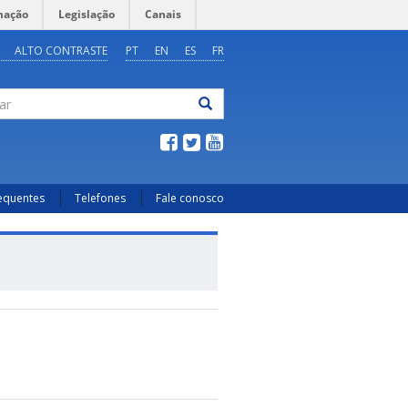
mação
Legislação
Canais
ALTO CONTRASTE
PT
EN
ES
FR
ar
requentes
Telefones
Fale conosco