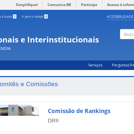
Simplifique!
Comunica BR
Participe
Acesso à infor
ACESSIBILIDADE
ra a busca
3
Ir para o rodapé
4
nais e Interinstitucionais
Busc
ÂNDIA
Serviços
Perguntas f
omitês e Comissões
Comissão de Rankings
DRII