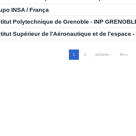
upo INSA / França
stitut Polytechnique de Grenoble - INP GRENOBL
stitut Supérieur de l'Aéronautique et de l'espac
1
2
próximo ›
fim »