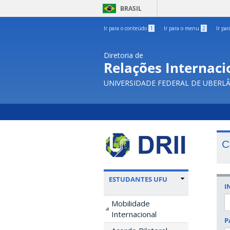
BRASIL
Ir para o conteúdo
1
Ir para o menu
2
Ir pa
Diretoria de
Relações Internacio
UNIVERSIDADE FEDERAL DE UBERL
C
ESTUDANTES UFU
I
Mobilidade
Internacional
P