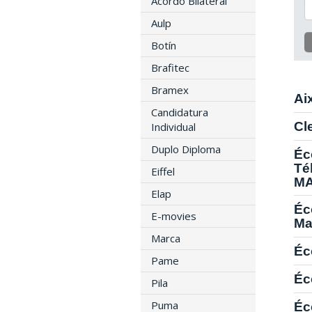
Acordo Bilateral
Aulp
Botín
Brafitec
Bramex
Ai
Candidatura
Cl
Individual
Duplo Diploma
Éc
Té
Eiffel
MA
Elap
Éc
E-movies
Ma
Marca
Éc
Pame
Éc
Pila
Puma
Éc