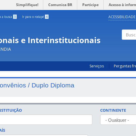
Simplifique!
Comunica BR
Participe
Acesso à infor
ACESSIBILIDADE
ra a busca
3
Ir para o rodapé
4
nais e Interinstitucionais
Busc
ÂNDIA
Serviços
Perguntas f
onvênios / Duplo Diploma
NSTITUIÇÃO
CONTINENTE
AÍS