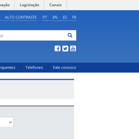
mação
Legislação
Canais
ALTO CONTRASTE
PT
EN
ES
FR
ar
requentes
Telefones
Fale conosco