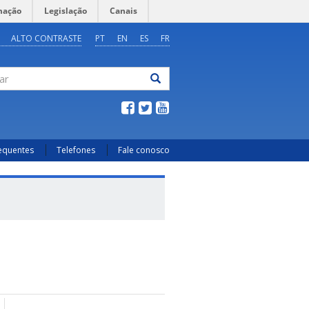
mação
Legislação
Canais
ALTO CONTRASTE
PT
EN
ES
FR
ar
requentes
Telefones
Fale conosco