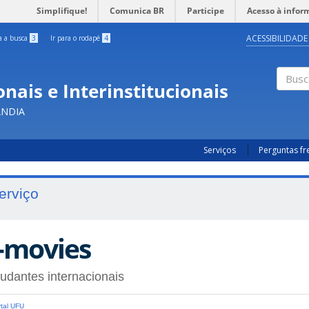
Simplifique!
Comunica BR
Participe
Acesso à infor
ACESSIBILIDADE
ra a busca
3
Ir para o rodapé
4
nais e Interinstitucionais
Busc
ÂNDIA
Serviços
Perguntas f
erviço
-movies
udantes internacionais
tal UFU