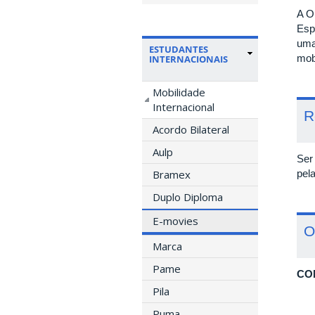
A O
Esp
uma
ESTUDANTES
mob
INTERNACIONAIS
Mobilidade
Internacional
R
Acordo Bilateral
Aulp
Ser
pel
Bramex
Duplo Diploma
E-movies
O
Marca
Pame
CO
Pila
Puma