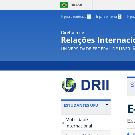
BRASIL
Ir para o conteúdo
1
Ir para o menu
2
Ir pa
Diretoria de
Relações Internacio
UNIVERSIDADE FEDERAL DE UBERL
S
E
ESTUDANTES UFU
Mobilidade
Est
Internacional
Por