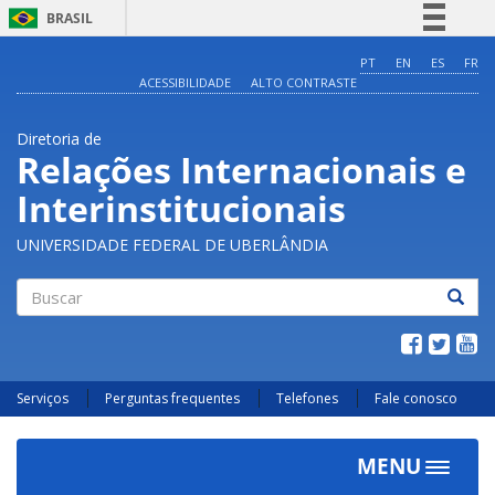
BRASIL
Simplifique!
PT
EN
ES
FR
ACESSIBILIDADE
ALTO CONTRASTE
Comunica BR
Participe
Diretoria de
Acesso à informação
Relações Internacionais e
Legislação
Interinstitucionais
Canais
UNIVERSIDADE FEDERAL DE UBERLÂNDIA
Buscar
Serviços
Perguntas frequentes
Telefones
Fale conosco
MENU
Toggle
navigat