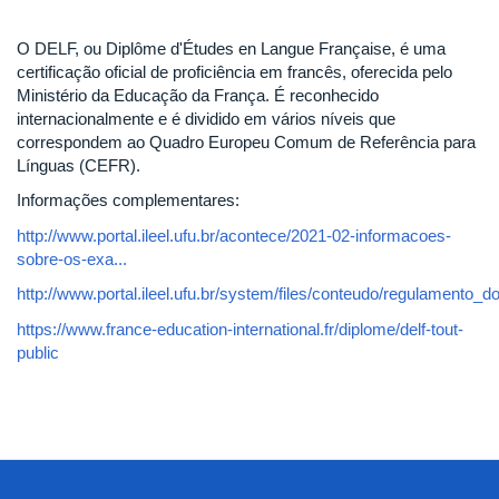
O DELF, ou Diplôme d'Études en Langue Française, é uma
certificação oficial de proficiência em francês, oferecida pelo
Ministério da Educação da França. É reconhecido
internacionalmente e é dividido em vários níveis que
correspondem ao Quadro Europeu Comum de Referência para
Línguas (CEFR).
Informações complementares:
http://www.portal.ileel.ufu.br/acontece/2021-02-informacoes-
sobre-os-exa...
http://www.portal.ileel.ufu.br/system/files/conteudo/regulamento_d
https://www.france-education-international.fr/diplome/delf-tout-
public