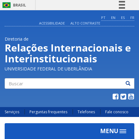
BRASIL
Simplifique!
PT
EN
ES
FR
ACESSIBILIDADE
ALTO CONTRASTE
Comunica BR
Participe
Diretoria de
Acesso à informação
Relações Internacionais e
Legislação
Interinstitucionais
Canais
UNIVERSIDADE FEDERAL DE UBERLÂNDIA
Buscar
Serviços
Perguntas frequentes
Telefones
Fale conosco
MENU
Toggle
navigat