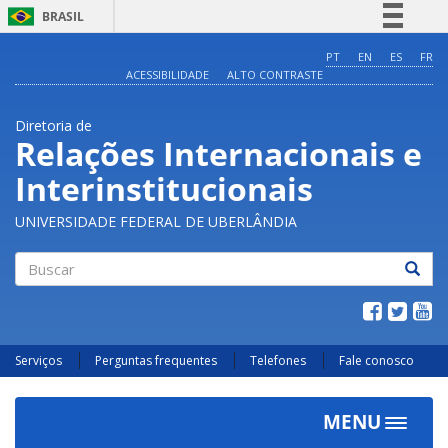
BRASIL
Simplifique!
PT
EN
ES
FR
ACESSIBILIDADE
ALTO CONTRASTE
Comunica BR
Participe
Diretoria de
Acesso à informação
Relações Internacionais e
Legislação
Interinstitucionais
Canais
UNIVERSIDADE FEDERAL DE UBERLÂNDIA
Buscar
Serviços
Perguntas frequentes
Telefones
Fale conosco
MENU
Toggle
navigat