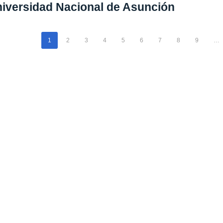
iversidad Nacional de Asunción
1
2
3
4
5
6
7
8
9
…