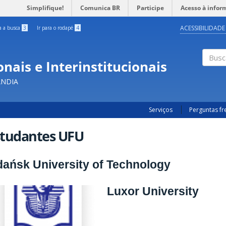
Simplifique!
Comunica BR
Participe
Acesso à infor
ACESSIBILIDADE
ra a busca
3
Ir para o rodapé
4
nais e Interinstitucionais
Busc
ÂNDIA
Serviços
Perguntas f
studantes UFU
ańsk University of Technology
Luxor University