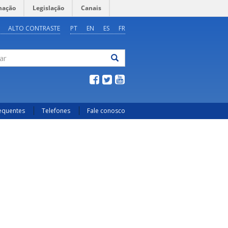
mação
Legislação
Canais
ALTO CONTRASTE
PT
EN
ES
FR
ar
requentes
Telefones
Fale conosco