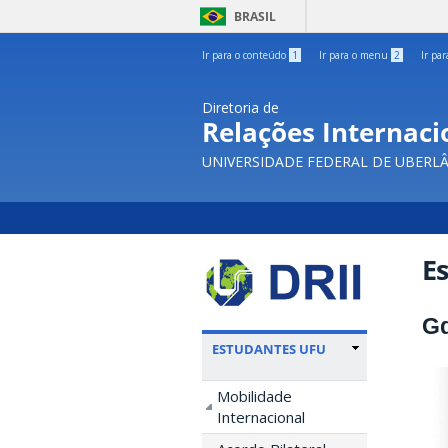
BRASIL
Ir para o conteúdo
1
Ir para o menu
2
Ir pa
Diretoria de
Relações Internacio
UNIVERSIDADE FEDERAL DE UBERL
E
Gd
ESTUDANTES UFU
Mobilidade
Internacional