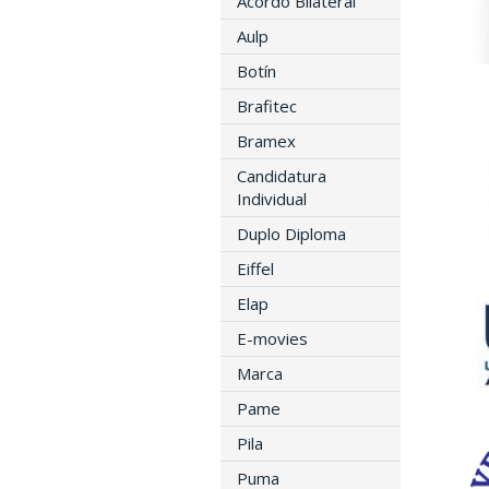
Acordo Bilateral
Aulp
Botín
Brafitec
Bramex
Candidatura
Individual
Duplo Diploma
Eiffel
Elap
E-movies
Marca
Pame
Pila
Puma