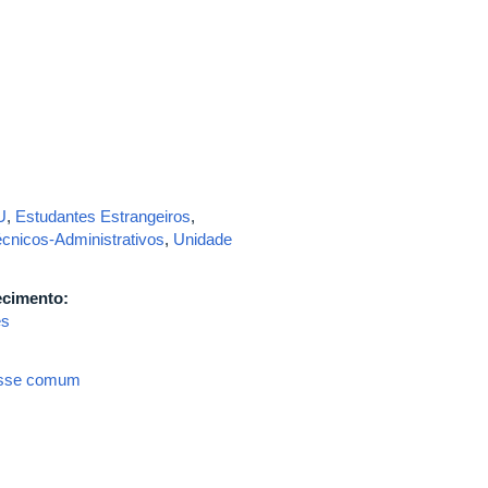
U
,
Estudantes Estrangeiros
,
cnicos-Administrativos
,
Unidade
ecimento:
es
resse comum