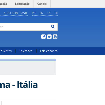
mação
Legislação
Canais
ALTO CONTRASTE
PT
EN
ES
FR
ar
requentes
Telefones
Fale conosco
na - Itália