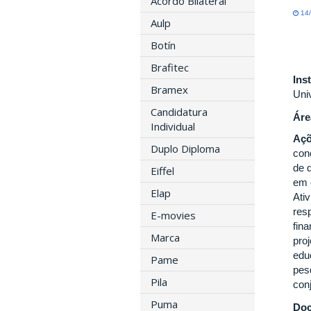
Acordo Bilateral
14/
Aulp
Botín
Brafitec
Ins
Bramex
Univ
Candidatura
Áre
Individual
Açõ
Duplo Diploma
con
de 
Eiffel
em 
Elap
Ati
res
E-movies
fin
Marca
proj
edu
Pame
pes
Pila
con
Puma
Do