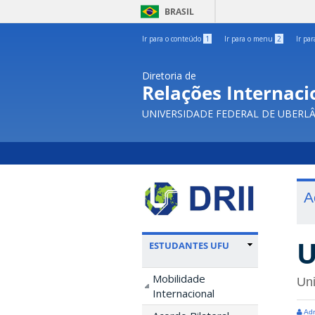
BRASIL
Ir para o conteúdo
1
Ir para o menu
2
Ir pa
Diretoria de
Relações Internacio
UNIVERSIDADE FEDERAL DE UBERL
A
U
ESTUDANTES UFU
Mobilidade
Uni
Internacional
Adr