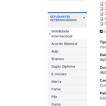
ESTUDANTES
INTERNACIONAIS
Mobilidade
U
Internacional
Tip
Acordo Bilateral
Inte
Aulp
Dat
Bramex
06/
Duplo Diploma
Dur
06/
E-movies
Con
Marca
Eur
Pame
Paí
Pila
Itáli
Puma