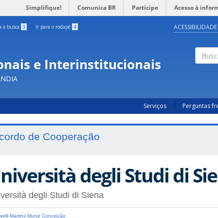
Simplifique!
Comunica BR
Participe
Acesso à infor
ACESSIBILIDADE
ra a busca
3
Ir para o rodapé
4
nais e Interinstitucionais
Busc
ÂNDIA
Serviços
Perguntas f
cordo de Cooperação
niversità degli Studi di Sie
versità degli Studi di Siena
yelli Martins Muniz Conceição