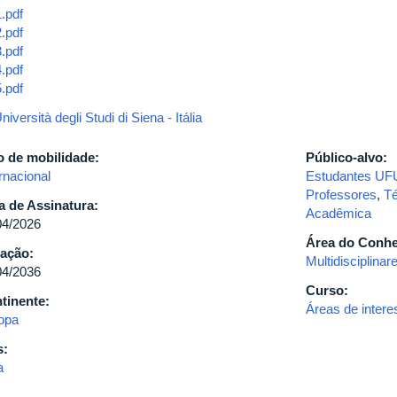
1.pdf
2.pdf
3.pdf
4.pdf
5.pdf
niversità degli Studi di Siena - Itália
o de mobilidade:
Público-alvo:
rnacional
Estudantes UF
Professores
,
Té
a de Assinatura:
Acadêmica
04/2026
Área do Conh
ação:
Multidisciplinar
04/2036
Curso:
tinente:
Áreas de inte
opa
s:
a