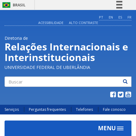
BRASIL
Simplifique!
PT
EN
ES
FR
ACESSIBILIDADE
ALTO CONTRASTE
Comunica BR
Participe
Diretoria de
Acesso à informação
Relações Internacionais e
Legislação
Interinstitucionais
Canais
UNIVERSIDADE FEDERAL DE UBERLÂNDIA
Buscar
Serviços
Perguntas frequentes
Telefones
Fale conosco
MENU
Toggle
navigat