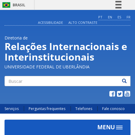
BRASIL
Simplifique!
PT
EN
ES
FR
ACESSIBILIDADE
ALTO CONTRASTE
Comunica BR
Participe
Diretoria de
Acesso à informação
Relações Internacionais e
Legislação
Interinstitucionais
Canais
UNIVERSIDADE FEDERAL DE UBERLÂNDIA
Buscar
Serviços
Perguntas frequentes
Telefones
Fale conosco
MENU
Toggle
navigat