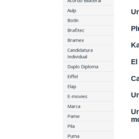
Acordo Bilateral
Aulp
Un
Botín
Pl
Brafitec
Bramex
Ka
Candidatura
Individual
El
Duplo Diploma
Eiffel
Ca
Elap
Un
E-movies
Marca
Un
Pame
mo
Pila
Puma