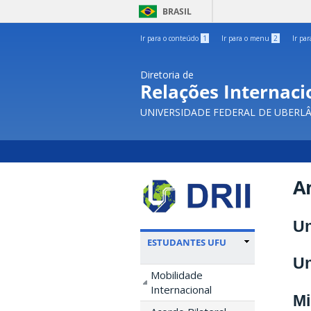
BRASIL
Ir para o conteúdo
1
Ir para o menu
2
Ir pa
Diretoria de
Relações Internacio
UNIVERSIDADE FEDERAL DE UBERL
A
Un
ESTUDANTES UFU
Un
Mobilidade
Internacional
Mi