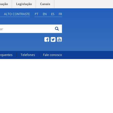
mação
Legislação
Canais
ALTO CONTRASTE
PT
EN
ES
FR
ar
requentes
Telefones
Fale conosco