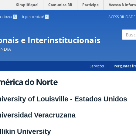
Simplifique!
Comunica BR
Participe
Acesso à infor
ACESSIBILIDADE
ra a busca
3
Ir para o rodapé
4
nais e Interinstitucionais
Busc
ÂNDIA
Serviços
Perguntas f
mérica do Norte
iversity of Louisville - Estados Unidos
iversidad Veracruzana
llikin University