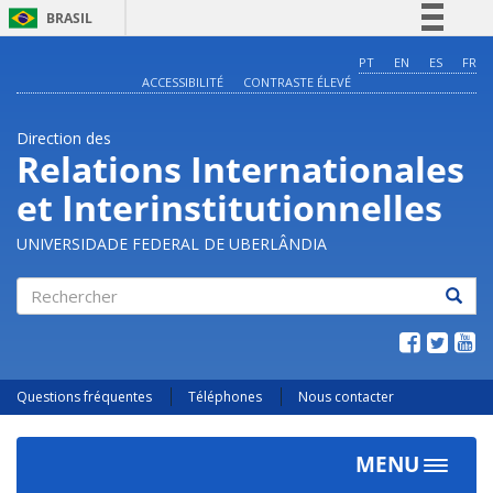
BRASIL
Simplifique!
PT
EN
ES
FR
ACCESSIBILITÉ
CONTRASTE ÉLEVÉ
Comunica BR
Participe
Direction des
Acesso à informação
Relations Internationales
Legislação
et Interinstitutionnelles
Canais
UNIVERSIDADE FEDERAL DE UBERLÂNDIA
Rechercher
Questions fréquentes
Téléphones
Nous contacter
MENU
Toggle
navigat