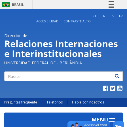
BRASIL
Simplifique!
PT
EN
ES
FR
ACCESIBILIDAD
CONTRASTE ALTO
Comunica BR
Participe
Dirección de
Acesso à informação
Relaciones Internaciones
Legislação
e Interinstitucionales
Canais
UNIVERSIDAD FEDERAL DE UBERLÂNDIA
Buscar
Preguntas frequente
Teléfonos
Hable con nosotros
MENU
Toggle
navigat