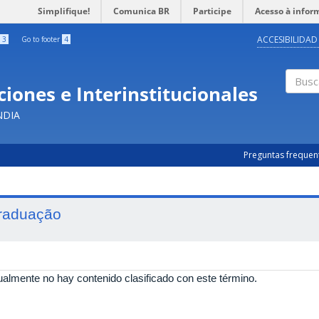
Simplifique!
Comunica BR
Participe
Acesso à infor
ACCESIBILIDAD
3
Go to footer
4
iones e Interinstitucionales
Busc
NDIA
Preguntas frequen
raduação
ualmente no hay contenido clasificado con este término.