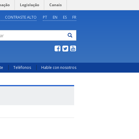
mação
Legislação
Canais
CONTRASTE ALTO
PT
EN
ES
FR
ar
te
Teléfonos
Hable con nosotros