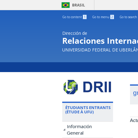
BRASIL
Go to content
1
Go to menu
2
Go to search
Dirección de
Relaciones Internac
UNIVERSIDAD FEDERAL DE UBERLÂ
g
ÉTUDIANTS ENTRANTS
(ÉTUDE À UFU)
Act
Información
General