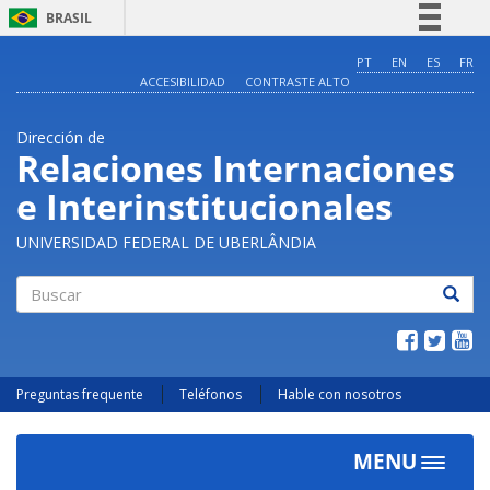
BRASIL
Simplifique!
PT
EN
ES
FR
ACCESIBILIDAD
CONTRASTE ALTO
Comunica BR
Participe
Dirección de
Acesso à informação
Relaciones Internaciones
Legislação
e Interinstitucionales
Canais
UNIVERSIDAD FEDERAL DE UBERLÂNDIA
Buscar
Preguntas frequente
Teléfonos
Hable con nosotros
MENU
Toggle
navigat