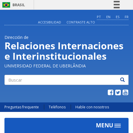
BRASIL
Simplifique!
PT
EN
ES
FR
ACCESIBILIDAD
CONTRASTE ALTO
Comunica BR
Participe
Dirección de
Acesso à informação
Relaciones Internaciones
Legislação
e Interinstitucionales
Canais
UNIVERSIDAD FEDERAL DE UBERLÂNDIA
Buscar
Preguntas frequente
Teléfonos
Hable con nosotros
MENU
Toggle
navigat