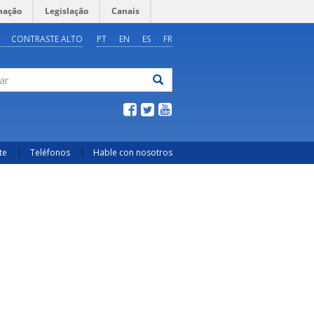
mação
Legislação
Canais
CONTRASTE ALTO
PT
EN
ES
FR
ar
te
Teléfonos
Hable con nosotros