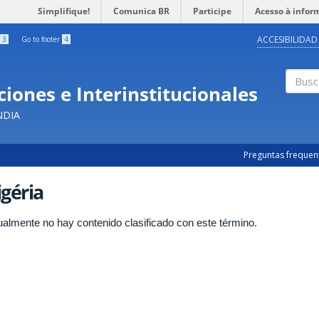
Simplifique!
Comunica BR
Participe
Acesso à infor
ACCESIBILIDAD
3
Go to footer
4
iones e Interinstitucionales
Busc
NDIA
Preguntas frequen
géria
ualmente no hay contenido clasificado con este término.