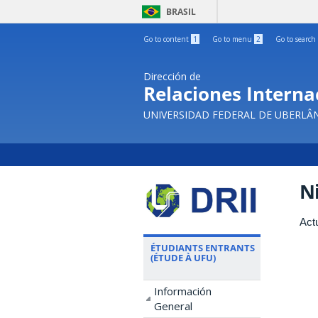
BRASIL
Go to content
1
Go to menu
2
Go to search
Dirección de
Relaciones Internac
UNIVERSIDAD FEDERAL DE UBERLÂ
Ni
Act
ÉTUDIANTS ENTRANTS
(ÉTUDE À UFU)
Información
General