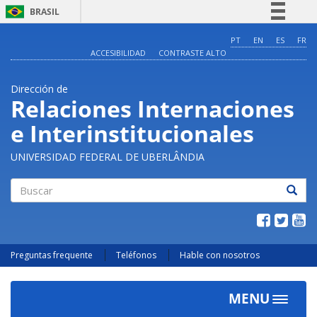
BRASIL
Simplifique!
PT
EN
ES
FR
ACCESIBILIDAD
CONTRASTE ALTO
Comunica BR
Participe
Dirección de
Acesso à informação
Relaciones Internaciones
Legislação
e Interinstitucionales
Canais
UNIVERSIDAD FEDERAL DE UBERLÂNDIA
Buscar
Preguntas frequente
Teléfonos
Hable con nosotros
MENU
Toggle
navigat